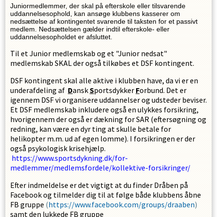
Juniormedlemmer, der skal på efterskole eller tilsvarende
uddannelsesophold, kan ansøge klubbens kasserer om
nedsættelse af kontingentet svarende til taksten for et passivt
medlem. Nedsættelsen gælder indtil efterskole- eller
uddannelsesopholdet er afsluttet.
Til et Junior medlemskab og et "Junior nedsat"
medlemskab SKAL der også tilkøbes et DSF kontingent.
DSF kontingent skal alle aktive i klubben have, da vi er en
underafdeling af
D
ansk
S
portsdykker
F
orbund. Det er
igennem DSF vi organisere uddannelser og udsteder beviser.
Et DSF medlemskab inkludere også en ulykkes forsikring,
hvorigennem der også er dækning for SAR (eftersøgning og
redning, kan være en dyr ting at skulle betale for
helikopter m.m. ud af egen lomme). I forsikringen er der
også psykologisk krisehjælp.
https://www.sportsdykning.dk/for-
medlemmer/medlemsfordele/kollektive-forsikringer/
Efter indmeldelse er det vigtigt at du finder Dråben på
Facebook og tilmelder dig til at følge både klubbens åbne
FB gruppe
(
https://www.facebook.com/groups/draaben
)
samt den lukkede FB gruppe