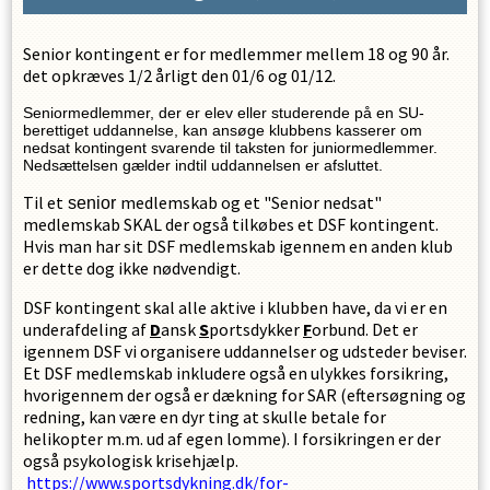
Senior kontingent er for medlemmer mellem 18 og 90 år.
det opkræves 1/2 årligt den 01/6 og 01/12.
Seniormedlemmer, der er elev eller studerende på en SU-
berettiget uddannelse, kan ansøge klubbens kasserer om
nedsat kontingent svarende til taksten for juniormedlemmer.
Nedsættelsen gælder indtil uddannelsen er afsluttet.
Til et
medlemskab og et "Senior nedsat"
senior
medlemskab SKAL der også tilkøbes et DSF kontingent.
Hvis man har sit DSF medlemskab igennem en anden klub
er dette dog ikke nødvendigt.
DSF kontingent skal alle aktive i klubben have, da vi er en
underafdeling af
D
ansk
S
portsdykker
F
orbund. Det er
igennem DSF vi organisere uddannelser og udsteder beviser.
Et DSF medlemskab inkludere også en ulykkes forsikring,
hvorigennem der også er dækning for SAR (eftersøgning og
redning, kan være en dyr ting at skulle betale for
helikopter m.m. ud af egen lomme). I forsikringen er der
også psykologisk krisehjælp.
https://www.sportsdykning.dk/for-