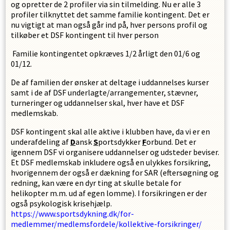
og opretter de 2 profiler via sin tilmelding. Nu er alle 3
profiler tilknyttet det samme familie kontingent. Det er
nu vigtigt at man også går ind på, hver persons profil og
tilkøber et DSF kontingent til hver person
Familie kontingentet opkræves 1/2 årligt den 01/6 og
01/12.
De af familien der ønsker at deltage i uddannelses kurser
samt i de af DSF underlagte/arrangementer, stævner,
turneringer og uddannelser skal, hver have et DSF
medlemskab.
DSF kontingent skal alle aktive i klubben have, da vi er en
underafdeling af
D
ansk
S
portsdykker
F
orbund. Det er
igennem DSF vi organisere uddannelser og udsteder beviser.
Et DSF medlemskab inkludere også en ulykkes forsikring,
hvorigennem der også er dækning for SAR (eftersøgning og
redning, kan være en dyr ting at skulle betale for
helikopter m.m. ud af egen lomme). I forsikringen er der
også psykologisk krisehjælp.
https://www.sportsdykning.dk/for-
medlemmer/medlemsfordele/kollektive-forsikringer/