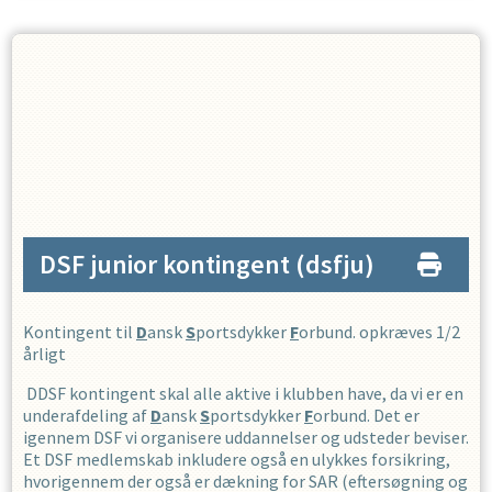
DSF junior kontingent
(dsfju)
Kontingent til
D
ansk
S
portsdykker
F
orbund. opkræves 1/2
årligt
DDSF kontingent skal alle aktive i klubben have, da vi er en
underafdeling af
D
ansk
S
portsdykker
F
orbund. Det er
igennem DSF vi organisere uddannelser og udsteder beviser.
Et DSF medlemskab inkludere også en ulykkes forsikring,
hvorigennem der også er dækning for SAR (eftersøgning og