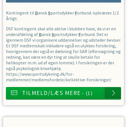
Kontingent til
D
ansk
S
portsdykker
F
orbund. opkræves 1/2
årligt.
DSF kontingent skal alle aktive i klubben have, da vi er en
underafdeling af
D
ansk
S
portsdykker
F
orbund. Det er
igennem DSF vi organisere uddannelser og udsteder beviser.
Et DSF medlemskab inkludere også en ulykkes forsikring,
hvorigennem der også er dækning for SAR (eftersøgning og
redning, kan være en dyr ting at skulle betale for
helikopter m.m. ud af egen lomme). I forsikringen er der
også psykologisk krisehjælp.
https://www.sportsdykning.dk/for-
medlemmer/medlemsfordele/kollektive-forsikringer/
TILMELD/LÆS MERE
- (1)