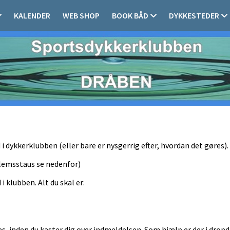
KALENDER
WEB SHOP
BOOK BÅD
DYKKESTEDER
d i dykkerklubben (eller bare er nysgerrig efter, hvordan det gøres).
lemsstaus se nedenfor)
i klubben. Alt du skal er:
ides, inden du kaster dig over indmeldelsen. Som hjælp er der i d