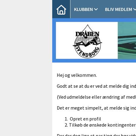
KLUBBEN
BLIV MEDLEM
Hej og velkommen.
Godt at se at du er ved at melde dig in
(Ved udmeldelse eller ændring af med
Det er meget simpelt, at melde sig ind 
Opret en profil
Tilkøb de ønskede kontingenter
Der der dog lige et par ting der bør v