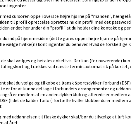
f kontingenter.
ger med cursoren oppe i øverste højre hjørne på "manden", hængel
guiden til profil oprettelse oprettes nu din profil med det passwo
emtiden er det her under din "profil" at du holder dine kontakt og p
ger du ind på hjemmesiden (dette gøres oppe i højre hjørne på hj
ulle vælge hvilke(n) kontingenter du behøver. Hvad de forskellige
t de skal vælges og betales enkeltvis. Der kan (for nuværende) ku
betalingskort og trækkes ved næste termin automatisk på kortet, 
ent skal du vælge og tilkøbe et
D
ansk
S
portsdykker
F
orbund (DSF)
e er for at kunne deltage i forbundets arrangementer og uddannel
u også er medlem af en anden dykkerklub og allerede er medlem a
 DSF (I det de kalder Tailor) fortælle hvilke klubber du er medlem 
nt
ng med uddannelsen til flaske dykker skal/bør du tilvælge et luft k
en af året.