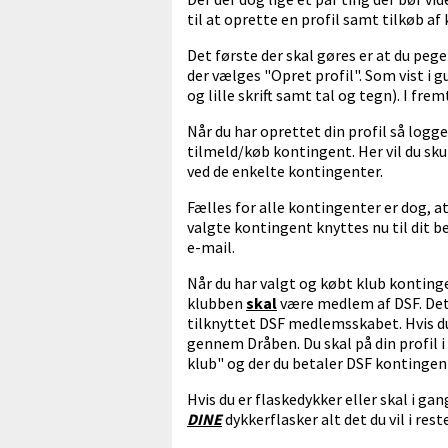
til at oprette en profil samt tilkøb a
Det første der skal gøres er at du pe
der vælges "Opret profil". Som vist i 
og lille skrift samt tal og tegn). I fr
Når du har oprettet din profil så log
tilmeld/køb kontingent. Her vil du sk
ved de enkelte kontingenter.
Fælles for alle kontingenter er dog, a
valgte kontingent knyttes nu til dit 
e-mail.
Når du har valgt og købt klub konting
klubben
skal
være medlem af DSF. Dett
tilknyttet DSF medlemsskabet. Hvis d
gennem Dråben. Du skal på din profil i
klub" og der du betaler DSF kontinge
Hvis du er flaskedykker eller skal i ga
DINE
dykkerflasker alt det du vil i rest