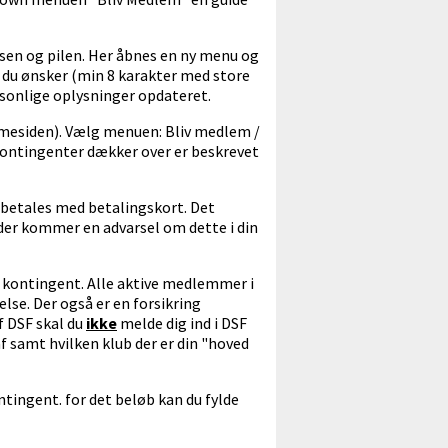
åsen og pilen. Her åbnes en ny menu og
rd du ønsker (min 8 karakter med store
ersonlige oplysninger opdateret.
emmesiden). Vælg menuen: Bliv medlem /
 kontingenter dækker over er beskrevet
n betales med betalingskort. Det
der kommer en advarsel om dette i din
 kontingent. Alle aktive medlemmer i
se. Der også er en forsikring
f DSF skal du
ikke
melde dig ind i DSF
af samt hvilken klub der er din "hoved
ontingent. for det beløb kan du fylde