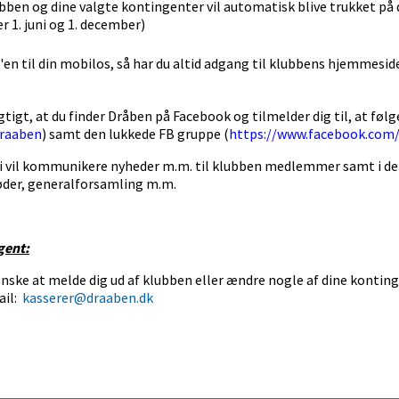
ubben og dine valgte kontingenter vil automatisk blive trukket på 
 1. juni og 1. december)
n til din mobilos, så har du altid adgang til klubbens hjemmeside
vigtigt, at du finder Dråben på Facebook og tilmelder dig til, at f
draaben
) samt den lukkede FB gruppe (
https://www.facebook.com
r vi vil kommunikere nyheder m.m. til klubben medlemmer samt i de
møder, generalforsamling m.m.
gent:
 ønske at melde dig ud af klubben eller ændre nogle af dine kontin
ail:
kasserer@draaben.dk