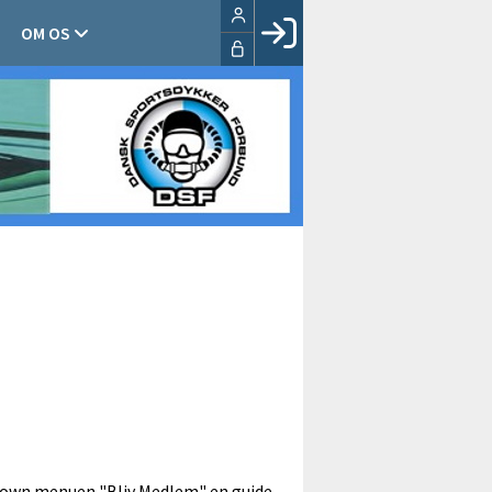
OM OS
Facebook login
Husk mig
Glemt password
Opret profil
LOG IND
ropdown menuen "Bliv Medlem" en guide