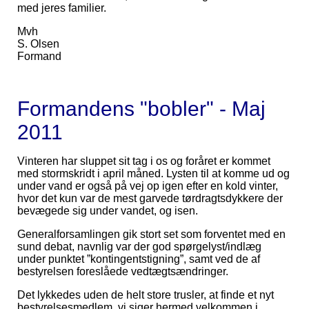
med jeres familier.
Mvh
S. Olsen
Formand
Formandens "bobler" - Maj
2011
Vinteren har sluppet sit tag i os og foråret er kommet
med stormskridt i april måned. Lysten til at komme ud og
under vand er også på vej op igen efter en kold vinter,
hvor det kun var de mest garvede tørdragtsdykkere der
bevægede sig under vandet, og isen.
Generalforsamlingen gik stort set som forventet med en
sund debat, navnlig var der god spørgelyst/indlæg
under punktet ”kontingentstigning”, samt ved de af
bestyrelsen foreslåede vedtægtsændringer.
Det lykkedes uden de helt store trusler, at finde et nyt
bestyrelsesmedlem, vi siger hermed velkommen i