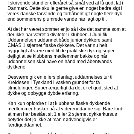
I skrivende stund er efteråret så småt ved at få godt fat i
Danmark. Dette skulle gerne give en noget bedre sigt i
vores danske farvande og forhåbentligt nogle flere dyk
end sommerens plumrede vande har lagt op til.
At det har været sommer er jo så ikke det samme som at
der ikke har været aktiviteter i klubben. I Juni fik
Uddannelsen uddannet både junior dykkere samt
CMAS 1 stjernet flaske dykkere. Det var nu helt
hyggeligt at være med til de praktiske dyk og super
dejligt at se klubbens medlemmer bakke op når
uddannelsen skal have en hånd med åbentvands
dykkene.
Desværre gik en ellers planlagt uddannelses tur til
Kreidesee i Tyskland i vasken grundet for få
tilmeldinger. Super ærgerligt da det er et godt sted at
dykke og opbygge dybde erfaring.
Kan kun opfordre til at klubbens flaske dykkende
medlemmer husker på at videreuddanne sig. Bare fordi
at man har bestået sit 1 eller 2 stjernet dykkerkursus
betyder det jo ikke at man nødvendigvis er
færdiguddannet.