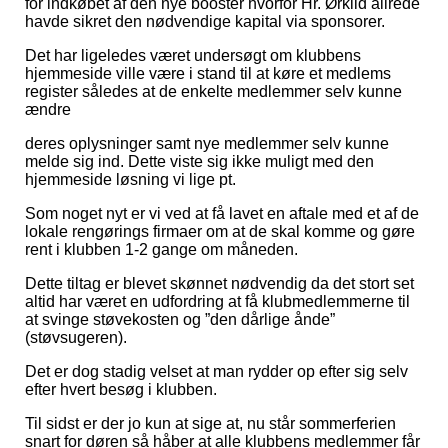
for indkøbet af den nye booster hvorfor Hr. Ørkild allrede
havde sikret den nødvendige kapital via sponsorer.
Det har ligeledes været undersøgt om klubbens
hjemmeside ville være i stand til at køre et medlems
register således at de enkelte medlemmer selv kunne
ændre
deres oplysninger samt nye medlemmer selv kunne
melde sig ind. Dette viste sig ikke muligt med den
hjemmeside løsning vi lige pt.
Som noget nyt er vi ved at få lavet en aftale med et af de
lokale rengørings firmaer om at de skal komme og gøre
rent i klubben 1-2 gange om måneden.
Dette tiltag er blevet skønnet nødvendig da det stort set
altid har været en udfordring at få klubmedlemmerne til
at svinge støvekosten og ”den dårlige ånde”
(støvsugeren).
Det er dog stadig velset at man rydder op efter sig selv
efter hvert besøg i klubben.
Til sidst er der jo kun at sige at, nu står sommerferien
snart for døren så håber at alle klubbens medlemmer får