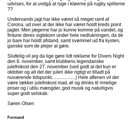
udvises, for at undgå at ryge i kløerne på rugby spillerne
??
Undervands jagt har ikke været så meget ramt af
Corona, ud over at der ikke har været holdt kreds point
jagter. Men jægerne har jo kunne komme på vandet, og
fintune deres sigtekorn under hele nedlukningen, da de
jo bare har holdt afstand, samt svømmet ud fra kysten,
ganske som de plejer at gøre.
Sluttelig vil jeg da lige gøre lidt reklame for Divers Night
den 6. november, samt klubbens legendariske
julefrokost den 27. november (ved godt at det kun er
oktober og alt det der juleri ikke rigtigt er tilladt på
nuværende tidspunkt……………) Hele aftenen vil der
være lækker julefrokost mad, øl og drinks til rimelige
priser og i ublu mængder, god musik og naturligvis
super godt selskab.
Søren Olsen
Formand