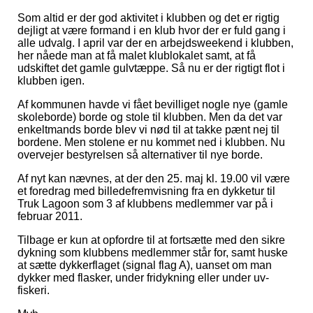
Som altid er der god aktivitet i klubben og det er rigtig
dejligt at være formand i en klub hvor der er fuld gang i
alle udvalg. I april var der en arbejdsweekend i klubben,
her nåede man at få malet klublokalet samt, at få
udskiftet det gamle gulvtæppe. Så nu er der rigtigt flot i
klubben igen.
Af kommunen havde vi fået bevilliget nogle nye (gamle
skoleborde) borde og stole til klubben. Men da det var
enkeltmands borde blev vi nød til at takke pænt nej til
bordene. Men stolene er nu kommet ned i klubben. Nu
overvejer bestyrelsen så alternativer til nye borde.
Af nyt kan nævnes, at der den 25. maj kl. 19.00 vil være
et foredrag med billedefremvisning fra en dykketur til
Truk Lagoon som 3 af klubbens medlemmer var på i
februar 2011.
Tilbage er kun at opfordre til at fortsætte med den sikre
dykning som klubbens medlemmer står for, samt huske
at sætte dykkerflaget (signal flag A), uanset om man
dykker med flasker, under fridykning eller under uv-
fiskeri.