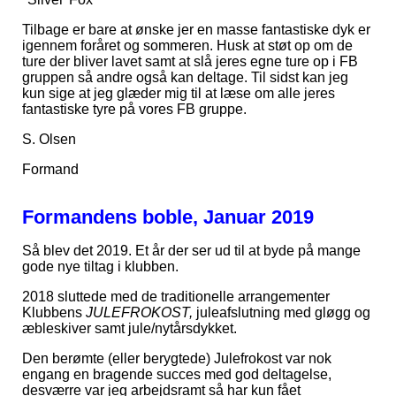
Tilbage er bare at ønske jer en masse fantastiske dyk er
igennem foråret og sommeren. Husk at støt op om de
ture der bliver lavet samt at slå jeres egne ture op i FB
gruppen så andre også kan deltage. Til sidst kan jeg
kun sige at jeg glæder mig til at læse om alle jeres
fantastiske tyre på vores FB gruppe.
S. Olsen
Formand
Formandens boble, Januar 2019
Så blev det 2019. Et år der ser ud til at byde på mange
gode nye tiltag i klubben.
2018 sluttede med de traditionelle arrangementer
Klubbens
JULEFROKOST,
juleafslutning med gløgg og
æbleskiver samt jule/nytårsdykket.
Den berømte (eller berygtede) Julefrokost var nok
engang en bragende succes med god deltagelse,
desværre var jeg arbejdsramt så har kun fået