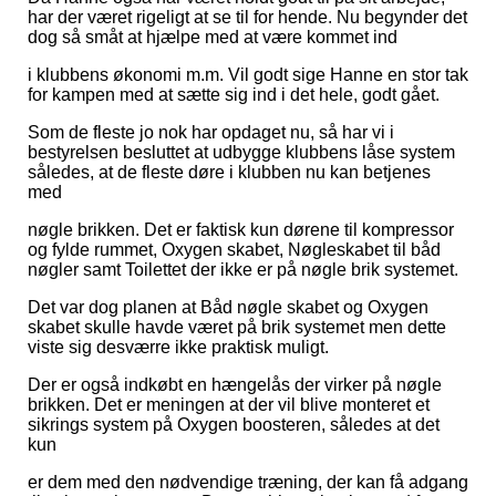
har der været rigeligt at se til for hende. Nu begynder det
dog så småt at hjælpe med at være kommet ind
i klubbens økonomi m.m. Vil godt sige Hanne en stor tak
for kampen med at sætte sig ind i det hele, godt gået.
Som de fleste jo nok har opdaget nu, så har vi i
bestyrelsen besluttet at udbygge klubbens låse system
således, at de fleste døre i klubben nu kan betjenes
med
nøgle brikken. Det er faktisk kun dørene til kompressor
og fylde rummet, Oxygen skabet, Nøgleskabet til båd
nøgler samt Toilettet der ikke er på nøgle brik systemet.
Det var dog planen at Båd nøgle skabet og Oxygen
skabet skulle havde været på brik systemet men dette
viste sig desværre ikke praktisk muligt.
Der er også indkøbt en hængelås der virker på nøgle
brikken. Det er meningen at der vil blive monteret et
sikrings system på Oxygen boosteren, således at det
kun
er dem med den nødvendige træning, der kan få adgang