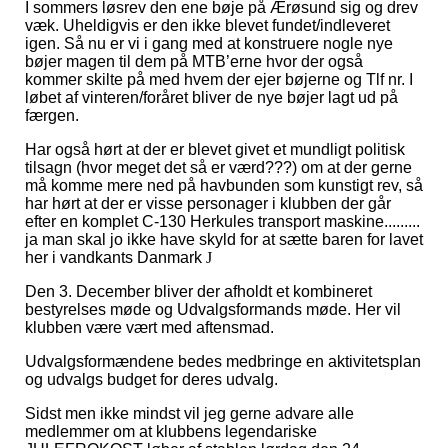
I sommers løsrev den ene bøje på Ærøsund sig og drev
væk. Uheldigvis er den ikke blevet fundet/indleveret
igen. Så nu er vi i gang med at konstruere nogle nye
bøjer magen til dem på MTB’erne hvor der også
kommer skilte på med hvem der ejer bøjerne og Tlf nr. I
løbet af vinteren/foråret bliver de nye bøjer lagt ud på
færgen.
Har også hørt at der er blevet givet et mundligt politisk
tilsagn (hvor meget det så er værd???) om at der gerne
må komme mere ned på havbunden som kunstigt rev, så
har hørt at der er visse personager i klubben der går
efter en komplet C-130 Herkules transport maskine.........
ja man skal jo ikke have skyld for at sætte baren for lavet
her i vandkants Danmark
J
Den 3. December bliver der afholdt et kombineret
bestyrelses møde og Udvalgsformands møde. Her vil
klubben være vært med aftensmad.
Udvalgsformændene bedes medbringe en aktivitetsplan
og udvalgs budget for deres udvalg.
Sidst men ikke mindst vil jeg gerne advare alle
medlemmer om at klubbens legendariske