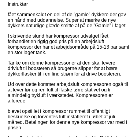
Instruktør
fået sammenkaldt en del af de ”gamle” dykkere der gav
en hånd med uddannelse. Super at mærke de nye
dykkers naturlige glæde smitte af på de ”Gamle” i faget.
I skrivende stund har kompressor udvalget fået
forhandlet en rigtig god pris på en arbejdsluft
kompressor der har et arbejdsområde på 15-13 bar samt
en stor lager tank.
Tanke om denne kompressor er at den skal levere
drivluft til boosteren så brugerne slipper for at bære
dykkerflasker til i en lind strøm for at drive boosteren.
Ud over dette kommer arbejdsluft kompressoren også til
at lever tør og ren luft til flaske tørre stativet og til
almindelig trykluft i værkstedet. Kompressoren er
allerede
blevet opstillet i kompressor rummet til offentligt
beskuelse og forventes fult installeret i løbet af juli
måned. Betalingen for denne nye kompressor var med i
prisen