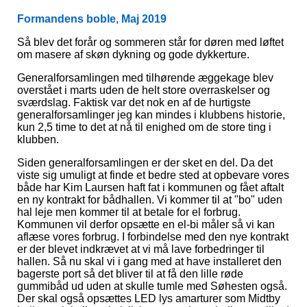
Formandens boble, Maj 2019
Så blev det forår og sommeren står for døren med løftet
om masere af skøn dykning og gode dykkerture.
Generalforsamlingen med tilhørende æggekage blev
overstået i marts uden de helt store overraskelser og
sværdslag. Faktisk var det nok en af de hurtigste
generalforsamlinger jeg kan mindes i klubbens historie,
kun 2,5 time to det at nå til enighed om de store ting i
klubben.
Siden generalforsamlingen er der sket en del. Da det
viste sig umuligt at finde et bedre sted at opbevare vores
både har Kim Laursen haft fat i kommunen og fået aftalt
en ny kontrakt for bådhallen. Vi kommer til at "bo" uden
hal leje men kommer til at betale for el forbrug.
Kommunen vil derfor opsætte en el-bi måler så vi kan
aflæse vores forbrug. I forbindelse med den nye kontrakt
er der blevet indkrævet at vi må lave forbedringer til
hallen. Så nu skal vi i gang med at have installeret den
bagerste port så det bliver til at få den lille røde
gummibåd ud uden at skulle tumle med Søhesten også.
Der skal også opsættes LED lys amarturer som Midtby