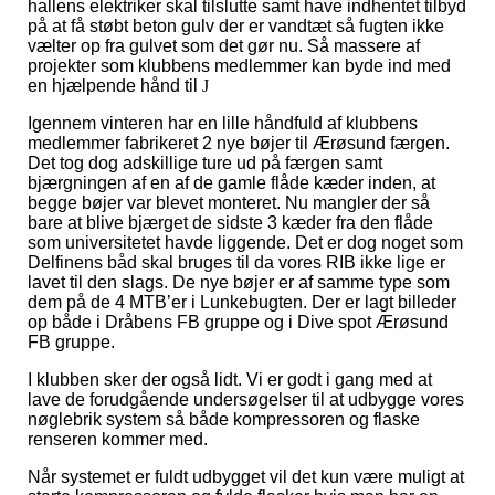
hallens elektriker skal tilslutte samt have indhentet tilbyd
på at få støbt beton gulv der er vandtæt så fugten ikke
vælter op fra gulvet som det gør nu. Så massere af
projekter som klubbens medlemmer kan byde ind med
en hjælpende hånd til
J
Igennem vinteren har en lille håndfuld af klubbens
medlemmer fabrikeret 2 nye bøjer til Ærøsund færgen.
Det tog dog adskillige ture ud på færgen samt
bjærgningen af en af de gamle flåde kæder inden, at
begge bøjer var blevet monteret. Nu mangler der så
bare at blive bjærget de sidste 3 kæder fra den flåde
som universitetet havde liggende. Det er dog noget som
Delfinens båd skal bruges til da vores RIB ikke lige er
lavet til den slags. De nye bøjer er af samme type som
dem på de 4 MTB’er i Lunkebugten. Der er lagt billeder
op både i Dråbens FB gruppe og i Dive spot Ærøsund
FB gruppe.
I klubben sker der også lidt. Vi er godt i gang med at
lave de forudgående undersøgelser til at udbygge vores
nøglebrik system så både kompressoren og flaske
renseren kommer med.
Når systemet er fuldt udbygget vil det kun være muligt at