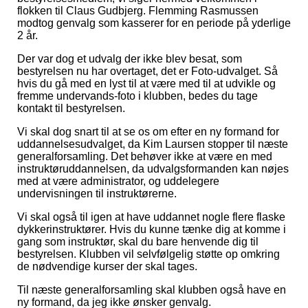
flokken til Claus Gudbjerg. Flemming Rasmussen
modtog genvalg som kasserer for en periode på yderlige
2 år.
Der var dog et udvalg der ikke blev besat, som
bestyrelsen nu har overtaget, det er Foto-udvalget. Så
hvis du gå med en lyst til at være med til at udvikle og
fremme undervands-foto i klubben, bedes du tage
kontakt til bestyrelsen.
Vi skal dog snart til at se os om efter en ny formand for
uddannelsesudvalget, da Kim Laursen stopper til næste
generalforsamling. Det behøver ikke at være en med
instruktøruddannelsen, da udvalgsformanden kan nøjes
med at være administrator, og uddelegere
undervisningen til instruktørerne.
Vi skal også til igen at have uddannet nogle flere flaske
dykkerinstruktører. Hvis du kunne tænke dig at komme i
gang som instruktør, skal du bare henvende dig til
bestyrelsen. Klubben vil selvfølgelig støtte op omkring
de nødvendige kurser der skal tages.
Til næste generalforsamling skal klubben også have en
ny formand, da jeg ikke ønsker genvalg.