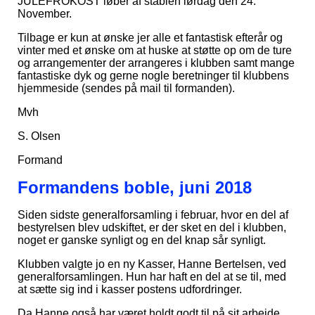
JULEFROKOST løber af stablen lørdag den 24.
November.
Tilbage er kun at ønske jer alle et fantastisk efterår og
vinter med et ønske om at huske at støtte op om de ture
og arrangementer der arrangeres i klubben samt mange
fantastiske dyk og gerne nogle beretninger til klubbens
hjemmeside (sendes på mail til formanden).
Mvh
S. Olsen
Formand
Formandens boble, juni 2018
Siden sidste generalforsamling i februar, hvor en del af
bestyrelsen blev udskiftet, er der sket en del i klubben,
noget er ganske synligt og en del knap sår synligt.
Klubben valgte jo en ny Kasser, Hanne Bertelsen, ved
generalforsamlingen. Hun har haft en del at se til, med
at sætte sig ind i kasser postens udfordringer.
Da Hanne også har været holdt godt til på sit arbejde,