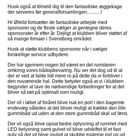
Husk også at tilmeld dig til den fantastiske æggekage
der serveres før generalforsamlingen……..
J
Hr Ørkild fortsætter de fantastiske arbejde med
sponsorer og de fleste vælger at gentegne deres
sponsorater år efter år. Dejligt at klubben bliver støttet af
så mange firmaer i Svendborg området.
Husk at støtte klubbens sponsorer når i vælger
forskellige service udbydere.
Der har igennem nogen tid været en del rumsteren
omkring vores bådopbevaring. Nu ser det dog ud til at
der er ved at falde lidt mere ro på dette da vi forbliver i
den nuværende hal. Dette betyder også at vi i klubben
begynder at lave de nødvendige forbedringer for at det
bliver så tæt på optimalt som muligt.
Der vil i løbet af foråret blive isat en port i den bagerste
endevæg således at det bliver muligt at trække den lille
gummibåd ud uden at den store gummibåd skal ud først.
Der vil også blive opsat bedre oplysning af rummet med
LED belysning samt gulvet vil blive udskiftet til et fast
gulv så det vil blive muligt at skubbe trailerne ind og ud