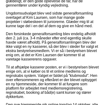
glædeligt, er den gode oplevelse de får, når de
gennemfører under kyndig vejledning.
Ungdomsudvalget blev ved sidste generalforsamling
overtaget af Kim Laursen, som har mange gode
projekter i støbeskeen til juniorerne. Glæder mig til at
kunne tage del i en del af dem og give en hånd med.
Den forsinkede generalforsamling blev endelig afholdt
den 2. juli (ca. 3-4 måneder efter end egentlig skulle
havde været afholdt). På generalforsamlingen blev der
ikke valgt en ny kasserer, så der blev i steder for valgt et
ekstra bestyrelsesmedlem. Vi er så i bestyrelsen blevet
enig om, at det er Kim Laursen der kommer til at
varetage kassererens opgaver.
Til at afhjælpe kasserer posten, er vi i bestyrelsen blevet
enige om, at vi køber os til et online medlems og
regnskabs system. Valget er faldet på ”klubmodul”. Hen
over eftersommeren og efteråret er der blevet opbygget
en ny hjemmeside, der kommer til at fungere som
platform for arbejdet med medlemsregistrering,
regnskabet, booking af båd(e) samt kurser og stører
dykkerture.
Den nye hjemmeside gik online torsdag 14 oktober, alle