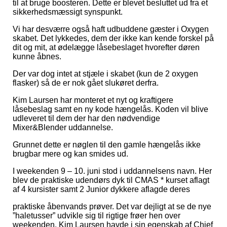
til at bruge boosteren. Dette er blevet besluttet ud fra et
sikkerhedsmæssigt synspunkt.
Vi har desværre også haft udbuddene gæster i Oxygen
skabet. Det lykkedes, dem der ikke kan kende forskel på
dit og mit, at ødelægge låsebeslaget hvorefter døren
kunne åbnes.
Der var dog intet at stjæle i skabet (kun de 2 oxygen
flasker) så de er nok gået slukøret derfra.
Kim Laursen har monteret et nyt og kraftigere
låsebeslag samt en ny kode hængelås. Koden vil blive
udleveret til dem der har den nødvendige
Mixer&Blender uddannelse.
Grunnet dette er nøglen til den gamle hængelås ikke
brugbar mere og kan smides ud.
I weekenden 9 – 10. juni stod i uddannelsens navn. Her
blev de praktiske udendørs dyk til CMAS * kurset aflagt
af 4 kursister samt 2 Junior dykkere aflagde deres
praktiske åbenvands prøver. Det var dejligt at se de nye
”haletusser” udvikle sig til rigtige frøer hen over
weekenden. Kim Laursen havde i sin egenskab af Chief