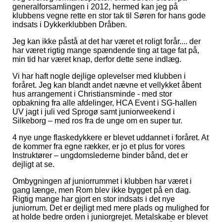
generalforsamlingen i 2012, hermed kan jeg på
klubbens vegne rette en stor tak til Søren for hans gode
indsats i Dykkerklubben Dråben.
Jeg kan ikke påstå at det har været et roligt forår.... der
har været rigtig mange spændende ting at tage fat på,
min tid har været knap, derfor dette sene indlæg.
Vi har haft nogle dejlige oplevelser med klubben i
foråret. Jeg kan blandt andet nævne et vellykket åbent
hus arrangement i Christiansminde - med stor
opbakning fra alle afdelinger, HCA Event i SG-hallen
UV jagt i juli ved Sprogø samt juniorweekend i
Silkeborg – med ros fra de unge om en super tur.
4 nye unge flaskedykkere er blevet uddannet i foråret. At
de kommer fra egne rækker, er jo et plus for vores
Instruktører – ungdomslederne binder bånd, det er
dejligt at se.
Ombygningen af juniorrummet i klubben har været i
gang længe, men Rom blev ikke bygget på en dag.
Rigtig mange har gjort en stor indsats i det nye
juniorrum. Det er dejligt med mere plads og mulighed for
at holde bedre orden i juniorgrejet. Metalskabe er blevet