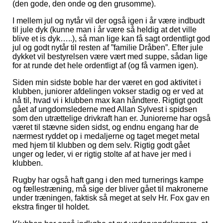
(den gode, den onde og den grusomme).
I mellem jul og nytår vil der også igen i år være indbudt
til jule dyk (kunne man i år være så heldig at det ville
blive et is dyk…..), så man lige kan få sagt ordentligt god
jul og godt nytår til resten af ”familie Dråben”. Efter jule
dykket vil bestyrelsen være vært med suppe, sådan lige
for at runde det hele ordentligt af (og få varmen igen).
Siden min sidste boble har der været en god aktivitet i
klubben, juniorer afdelingen vokser stadig og er ved at
nå til, hvad vi i klubben max kan håndtere. Rigtigt godt
gået af ungdomslederne med Allan Sylvest i spidsen
som den utrættelige drivkraft han er. Juniorerne har også
været til stævne siden sidst, og endnu engang har de
nærmest ryddet op i medaljerne og taget meget metal
med hjem til klubben og dem selv. Rigtig godt gået
unger og leder, vi er rigtig stolte af at have jer med i
klubben.
Rugby har også haft gang i den med turnerings kampe
og fællestræning, må sige der bliver gået til makronerne
under træningen, faktisk så meget at selv Hr. Fox gav en
ekstra finger til holdet.