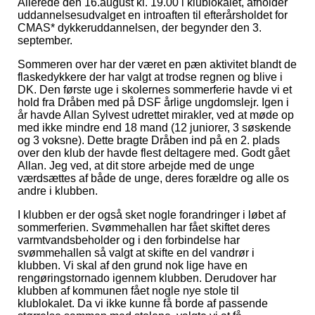
Allerede den 16.august kl. 19.00 i klublokalet, afholder
uddannelsesudvalget en introaften til efterårsholdet for
CMAS* dykkeruddannelsen, der begynder den 3.
september.
Sommeren over har der været en pæn aktivitet blandt de
flaskedykkere der har valgt at trodse regnen og blive i
DK. Den første uge i skolernes sommerferie havde vi et
hold fra Dråben med på DSF årlige ungdomslejr. Igen i
år havde Allan Sylvest udrettet mirakler, ved at møde op
med ikke mindre end 18 mand (12 juniorer, 3 søskende
og 3 voksne). Dette bragte Dråben ind på en 2. plads
over den klub der havde flest deltagere med. Godt gået
Allan. Jeg ved, at dit store arbejde med de unge
værdsættes af både de unge, deres forældre og alle os
andre i klubben.
I klubben er der også sket nogle forandringer i løbet af
sommerferien. Svømmehallen har fået skiftet deres
varmtvandsbeholder og i den forbindelse har
svømmehallen så valgt at skifte en del vandrør i
klubben. Vi skal af den grund nok lige have en
rengøringstornado igennem klubben. Derudover har
klubben af kommunen fået nogle nye stole til
klublokalet. Da vi ikke kunne få borde af passende