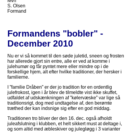
Mvh
S. Olsen
Formand
Formandens "bobler" -
December 2010
Nu er vi så kommet til den søde juletid, sneen og frosten
har allerede gjort sin entre, alle er ved at komme i
julehumør og får pyntet mere eller mindre op i de
forskellige hjem, alt efter hvilke traditioner, der hersker i
familierne.
I ”familie Dråben” er der jo tradition for en ordentlig
julefrokost, igen i år blev de tilmeldte vist ikke skuffet,
udfaldet af udskænkningen af ”kølervæske” var lige så
traditionsrigt, dog med undtagelse af, den berømte
træthed der kan indsnige sig efter en god middag.
Traditionen tro bliver der den 16. dec. også afholdt
juleafslutning i klubben, et helt sikkert must at deltage i,
og som altid med æbleskiver og julegløgg i 3 varianter