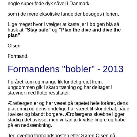
nogle super fede dyk såvel i Danmark
som i de mere eksotiske lande der besøges i ferien.
Lige meget hvor i vælger at kaste jer i bølgen blå så
husk at
”Stay safe”
og
”Plan the dive and dive the
plan”
Olsen
Formand.
Formandens "bobler" - 2013
Foråret kom og mange fik fundet grejet frem,
ungdommen gik i skarp træning og har deltaget i
stævner med flotte resultater.
Ærøfærgen er og har været på tapetet hele foråret, dens
placering og dens endelige har været til stor debat, både
i aviser og blandt borgere. Ærøfærgens skæbne ligger
stadig i det uvisse, men vi kan jo krydse fingre og håbe
på en nedsænkning.
Jeg overtog formandsposten efter Søren Olsen på