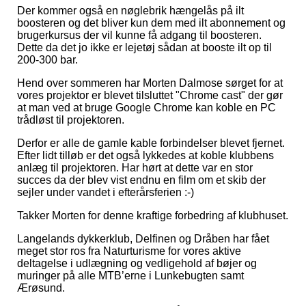
Der kommer også en nøglebrik hængelås på ilt
boosteren og det bliver kun dem med ilt abonnement og
brugerkursus der vil kunne få adgang til boosteren.
Dette da det jo ikke er lejetøj sådan at booste ilt op til
200-300 bar.
Hend over sommeren har Morten Dalmose sørget for at
vores projektor er blevet tilsluttet "Chrome cast" der gør
at man ved at bruge Google Chrome kan koble en PC
trådløst til projektoren.
Derfor er alle de gamle kable forbindelser blevet fjernet.
Efter lidt tilløb er det også lykkedes at koble klubbens
anlæg til projektoren. Har hørt at dette var en stor
succes da der blev vist endnu en film om et skib der
sejler under vandet i efterårsferien :-)
Takker Morten for denne kraftige forbedring af klubhuset.
Langelands dykkerklub, Delfinen og Dråben har fået
meget stor ros fra Naturturisme for vores aktive
deltagelse i udlægning og vedligehold af bøjer og
muringer på alle MTB’erne i Lunkebugten samt
Ærøsund.