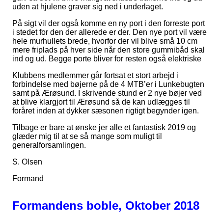
uden at hjulene graver sig ned i underlaget.
På sigt vil der også komme en ny port i den forreste port
i stedet for den der allerede er der. Den nye port vil være
hele murhullets brede, hvorfor der vil blive små 10 cm
mere friplads på hver side når den store gummibåd skal
ind og ud. Begge porte bliver for resten også elektriske
Klubbens medlemmer går fortsat et stort arbejd i
forbindelse med bøjerne på de 4 MTB’er i Lunkebugten
samt på Ærøsund. I skrivende stund er 2 nye bøjer ved
at blive klargjort til Ærøsund så de kan udlægges til
foråret inden at dykker sæsonen rigtigt begynder igen.
Tilbage er bare at ønske jer alle et fantastisk 2019 og
glæder mig til at se så mange som muligt til
generalforsamlingen.
S. Olsen
Formand
Formandens boble, Oktober 2018