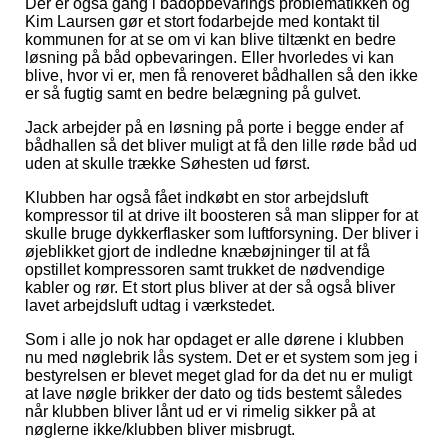
Der er også gang i bådopbevarings problematikken og
Kim Laursen gør et stort fodarbejde med kontakt til
kommunen for at se om vi kan blive tiltænkt en bedre
løsning på båd opbevaringen. Eller hvorledes vi kan
blive, hvor vi er, men få renoveret bådhallen så den ikke
er så fugtig samt en bedre belægning på gulvet.
Jack arbejder på en løsning på porte i begge ender af
bådhallen så det bliver muligt at få den lille røde båd ud
uden at skulle trække Søhesten ud først.
Klubben har også fået indkøbt en stor arbejdsluft
kompressor til at drive ilt boosteren så man slipper for at
skulle bruge dykkerflasker som luftforsyning. Der bliver i
øjeblikket gjort de indledne knæbøjninger til at få
opstillet kompressoren samt trukket de nødvendige
kabler og rør. Et stort plus bliver at der så også bliver
lavet arbejdsluft udtag i værkstedet.
Som i alle jo nok har opdaget er alle dørene i klubben
nu med nøglebrik lås system. Det er et system som jeg i
bestyrelsen er blevet meget glad for da det nu er muligt
at lave nøgle brikker der dato og tids bestemt således
når klubben bliver lånt ud er vi rimelig sikker på at
nøglerne ikke/klubben bliver misbrugt.