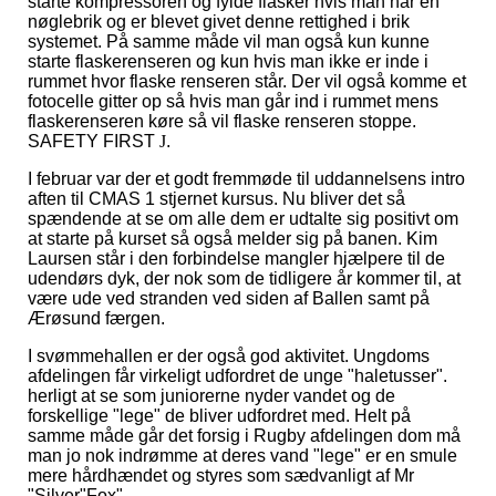
starte kompressoren og fylde flasker hvis man har en
nøglebrik og er blevet givet denne rettighed i brik
systemet. På samme måde vil man også kun kunne
starte flaskerenseren og kun hvis man ikke er inde i
rummet hvor flaske renseren står. Der vil også komme et
fotocelle gitter op så hvis man går ind i rummet mens
flaskerenseren køre så vil flaske renseren stoppe.
SAFETY FIRST
J
.
I februar var der et godt fremmøde til uddannelsens intro
aften til CMAS 1 stjernet kursus. Nu bliver det så
spændende at se om alle dem er udtalte sig positivt om
at starte på kurset så også melder sig på banen. Kim
Laursen står i den forbindelse mangler hjælpere til de
udendørs dyk, der nok som de tidligere år kommer til, at
være ude ved stranden ved siden af Ballen samt på
Ærøsund færgen.
I svømmehallen er der også god aktivitet. Ungdoms
afdelingen får virkeligt udfordret de unge "haletusser".
herligt at se som juniorerne nyder vandet og de
forskellige "lege" de bliver udfordret med. Helt på
samme måde går det forsig i Rugby afdelingen dom må
man jo nok indrømme at deres vand "lege" er en smule
mere hårdhændet og styres som sædvanligt af Mr
"Silver"Fox"