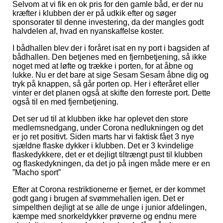
Selvom at vi fik en ok pris for den gamle båd, er der nu
kræfter i klubben der er på udkik efter og søger
sponsorater til denne investering, da der mangles godt
halvdelen af, hvad en nyanskaffelse koster.
I bådhallen blev der i foråret isat en ny port i bagsiden af
bådhallen. Den betjenes med en fjernbetjening, så ikke
noget med at løfte og trække i porten, for at åbne og
lukke. Nu er det bare at sige Sesam Sesam åbne dig og
tryk på knappen, så går porten op. Her i efteråret eller
vinter er det planen også at skifte den forreste port. Dette
også til en med fjernbetjening.
Det ser ud til at klubben ikke har oplevet den store
medlemsnedgang, under Corona nedlukningen og det
er jo ret positivt. Siden marts har vi faktisk fået 3 nye
sjældne flaske dykker i klubben. Det er 3 kvindelige
flaskedykkere, det er et dejligt tiltrængt pust til klubben
og flaskedykningen, da det jo på ingen måde mere er en
”Macho sport”
Efter at Corona restriktionerne er fjernet, er der kommet
godt gang i brugen af svømmehallen igen. Det er
simpelthen dejligt at se alle de unge i junior afdelingen,
kæmpe med snorkeldykker prøverne og endnu mere