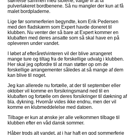
størrelse sammen med stolene, valgte vi at få
pulverlakeret bordbenene. Så nu mangler der kun at få
malet bordpladerne.
Lige før sommerferien begyndte, kom Erik Pedersen
med den fladskærm som Expert havde doneret til
klubben. Nu venter der så bare at Expert kommer en
klubaften med deres ansatte som så skal have en på
opleveren under vandet.
I løbet af efteråret/vinteren vil der blive arrangeret
mange ture og tiltag fra de forskellige udvalg i klubben.
Her skal jeg opfordre til at man støtter op om de
forskellige arrangementer således at så mange af dem
kan blive til noget.
Jeg kan allerede nu fortælle, at der til september eller
oktober vil komme en forsikringsmand ned til en
klubaften og fortælle om deres forsikringer til dækning af
bla. dykning. Hvornår vides ikke endnu, men der vil
komme en klubmeddelelse med datoen.
Tilbage er kun at ønske jer alle velkommen tilbage til
klubben efter en våd dansk sommer.
Håber trods alt vandet, at i har haft en god sommerferie