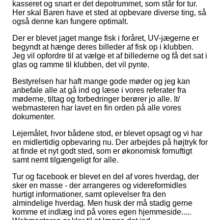
kasseret og snart er det depotrummet, som står for tur.
Her skal Baren have et sted at opbevare diverse ting, så
også denne kan fungere optimalt.
Der er blevet jaget mange fisk i foråret, UV-jægerne er
begyndt at hænge deres billeder af fisk op i klubben.
Jeg vil opfordre til at vælge et af billederne og få det sat i
glas og ramme til klubben, det vil pynte.
Bestyrelsen har haft mange gode møder og jeg kan
anbefale alle at gå ind og læse i vores referater fra
møderne, tiltag og forbedringer berører jo alle. It/
webmasteren har lavet en fin orden på alle vores
dokumenter.
Lejemålet, hvor bådene stod, er blevet opsagt og vi har
en midlertidig opbevaring nu. Der arbejdes på højtryk for
at finde et nyt godt sted, som er økonomisk fornuftigt
samt nemt tilgængeligt for alle.
Tur og facebook er blevet en del af vores hverdag, der
sker en masse - der arrangeres og videreformidles
hurtigt informationer, samt oplevelser fra den
almindelige hverdag. Men husk der må stadig gerne
komme et indlæg ind på vores egen hjemmeside.....