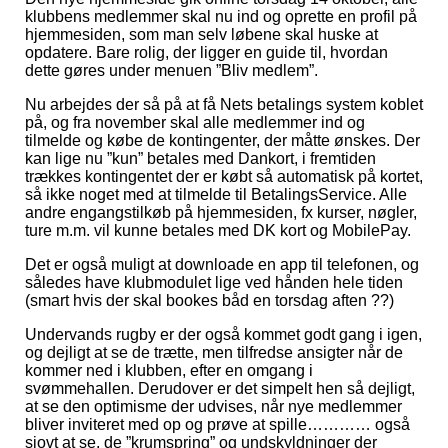
klubbens medlemmer skal nu ind og oprette en profil på
hjemmesiden, som man selv løbene skal huske at
opdatere. Bare rolig, der ligger en guide til, hvordan
dette gøres under menuen ”Bliv medlem”.
Nu arbejdes der så på at få Nets betalings system koblet
på, og fra november skal alle medlemmer ind og
tilmelde og købe de kontingenter, der måtte ønskes. Der
kan lige nu ”kun” betales med Dankort, i fremtiden
trækkes kontingentet der er købt så automatisk på kortet,
så ikke noget med at tilmelde til BetalingsService. Alle
andre engangstilkøb på hjemmesiden, fx kurser, nøgler,
ture m.m. vil kunne betales med DK kort og MobilePay.
Det er også muligt at downloade en app til telefonen, og
således have klubmodulet lige ved hånden hele tiden
(smart hvis der skal bookes båd en torsdag aften
??
)
Undervands rugby er der også kommet godt gang i igen,
og dejligt at se de trætte, men tilfredse ansigter når de
kommer ned i klubben, efter en omgang i
svømmehallen. Derudover er det simpelt hen så dejligt,
at se den optimisme der udvises, når nye medlemmer
bliver inviteret med op og prøve at spille………… også
sjovt at se, de ”krumspring” og undskyldninger der