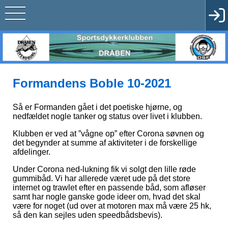
Formandens Boble 10-2021
Så er Formanden gået i det poetiske hjørne, og
nedfældet nogle tanker og status over livet i klubben.
Klubben er ved at ”vågne op” efter Corona søvnen og
det begynder at summe af aktiviteter i de forskellige
afdelinger.
Under Corona ned-lukning fik vi solgt den lille røde
gummibåd. Vi har allerede været ude på det store
internet og trawlet efter en passende båd, som afløser
samt har nogle ganske gode ideer om, hvad det skal
være for noget (ud over at motoren max må være 25 hk,
så den kan sejles uden speedbådsbevis).