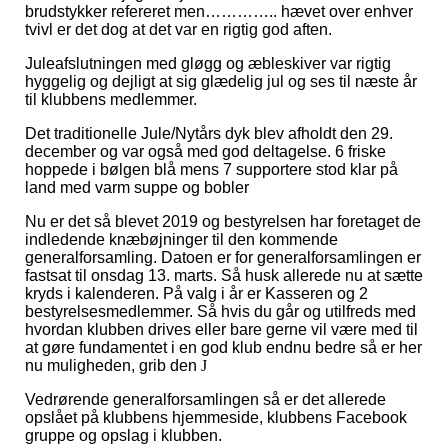
brudstykker refereret men………….. hævet over enhver
tvivl er det dog at det var en rigtig god aften.
Juleafslutningen med gløgg og æbleskiver var rigtig
hyggelig og dejligt at sig glædelig jul og ses til næste år
til klubbens medlemmer.
Det traditionelle Jule/Nytårs dyk blev afholdt den 29.
december og var også med god deltagelse. 6 friske
hoppede i bølgen blå mens 7 supportere stod klar på
land med varm suppe og bobler
Nu er det så blevet 2019 og bestyrelsen har foretaget de
indledende knæbøjninger til den kommende
generalforsamling. Datoen er for generalforsamlingen er
fastsat til onsdag 13. marts. Så husk allerede nu at sætte
kryds i kalenderen. På valg i år er Kasseren og 2
bestyrelsesmedlemmer. Så hvis du går og utilfreds med
hvordan klubben drives eller bare gerne vil være med til
at gøre fundamentet i en god klub endnu bedre så er her
nu muligheden, grib den
J
Vedrørende generalforsamlingen så er det allerede
opslået på klubbens hjemmeside, klubbens Facebook
gruppe og opslag i klubben.